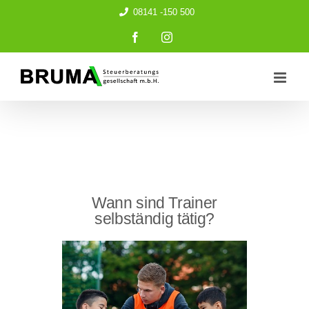
Zum
08141 -150 500
Inhalt
springen
Facebook
Instagram
Wann sind Trainer
selbständig tätig?