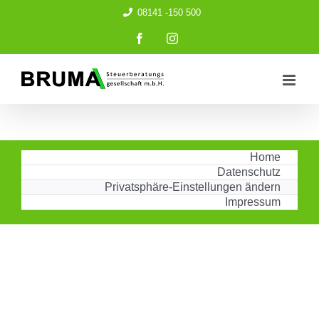
Zum
08141 -150 500
Inhalt
springen
Facebook
Instagram
Home
Datenschutz
Privatsphäre-Einstellungen ändern
Impressum