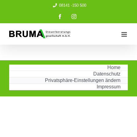
Zum
08141 -150 500
Inhalt
springen
Facebook
Instagram
Home
Datenschutz
Privatsphäre-Einstellungen ändern
Impressum