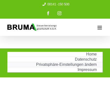
Zum
08141 -150 500
Inhalt
springen
Facebook
Instagram
Home
Datenschutz
Privatsphäre-Einstellungen ändern
Impressum