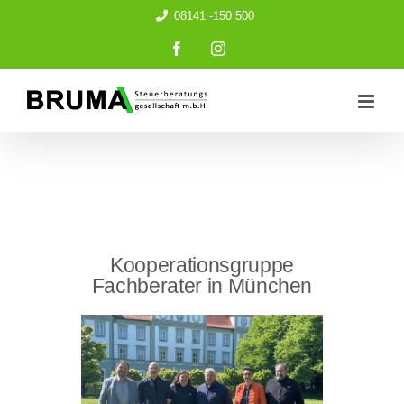
Zum
08141 -150 500
Inhalt
springen
Facebook
Instagram
Kooperationsgruppe
Fachberater in München