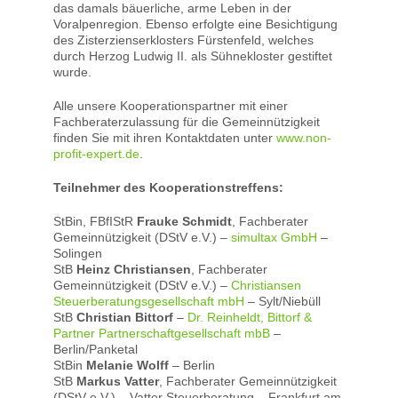
das damals bäuerliche, arme Leben in der
Voralpenregion. Ebenso erfolgte eine Besichtigung
des Zisterzienserklosters Fürstenfeld, welches
durch Herzog Ludwig II. als Sühnekloster gestiftet
wurde.
Alle unsere Kooperationspartner mit einer
Fachberaterzulassung für die Gemeinnützigkeit
finden Sie mit ihren Kontaktdaten unter
www.non-
profit-expert.de
.
Teilnehmer des Kooperationstreffens:
StBin, FBfIStR
Frauke Schmidt
, Fachberater
Gemeinnützigkeit (DStV e.V.) –
simultax GmbH
–
Solingen
StB
Heinz Christiansen
, Fachberater
Gemeinnützigkeit (DStV e.V.) –
Christiansen
Steuerberatungsgesellschaft mbH
– Sylt/Niebüll
StB
Christian Bittorf
–
Dr. Reinheldt, Bittorf &
Partner Partnerschaftgesellschaft mbB
–
Berlin/Panketal
StBin
Melanie Wolff
– Berlin
StB
Markus Vatter
, Fachberater Gemeinnützigkeit
(DStV e.V.) – Vatter Steuerberatung – Frankfurt am