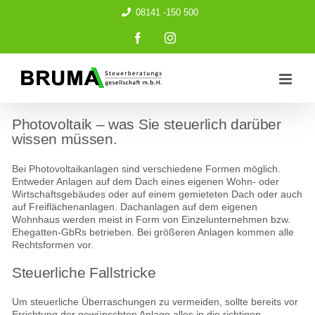
Zum
08141 -150 500
Inhalt
springen
Facebook
Instagram
Photovoltaik – was Sie steuerlich darüber
wissen müssen.
Bei Photovoltaikanlagen sind verschiedene Formen möglich.
Entweder Anlagen auf dem Dach eines eigenen Wohn- oder
Wirtschaftsgebäudes oder auf einem gemieteten Dach oder auch
auf Freiflächenanlagen. Dachanlagen auf dem eigenen
Wohnhaus werden meist in Form von Einzelunternehmen bzw.
Ehegatten-GbRs betrieben. Bei größeren Anlagen kommen alle
Rechtsformen vor.
Steuerliche Fallstricke
Um steuerliche Überraschungen zu vermeiden, sollte bereits vor
Errichtung der gewünschten Anlage alles in die richtigen,